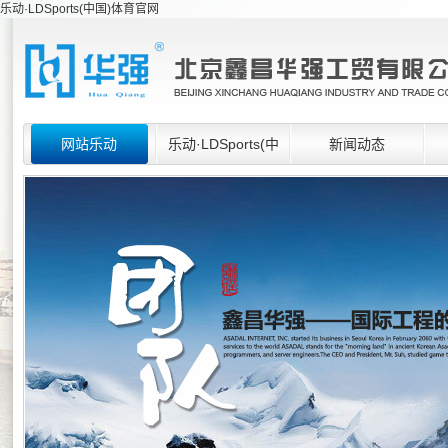
乐动·LDSports(中国)体育官网
网站乐动
乐动·LDSports(中
新闻动态
·LDSports(中国)体
国)体育官网
育官网