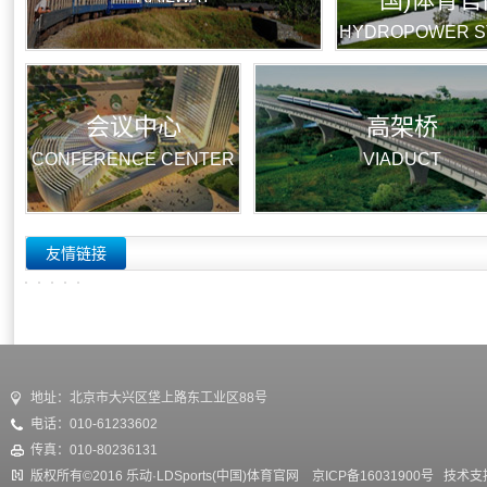
HYDROPOWER S
会议中心
高架桥
CONFERENCE CENTER
VIADUCT
友情链接
地址：北京市大兴区垡上路东工业区88号
电话：010-61233602
传真：010-80236131
版权所有©2016 乐动·LDSports(中国)体育官网 京ICP备16031900号 技术