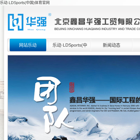
乐动·LDSports(中国)体育官网
网站乐动
乐动·LDSports(中
新闻动态
·LDSports(中国)体
国)体育官网
育官网