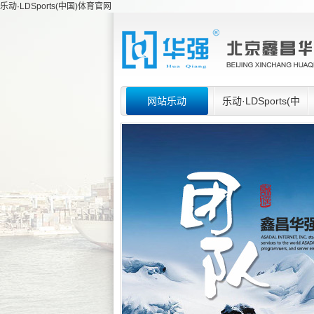
乐动·LDSports(中国)体育官网
网站乐动
乐动·LDSports(中
·LDSports(中国)体
国)体育官网
育官网