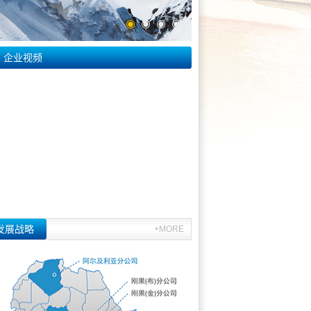
企业视频
发展战略
+MORE