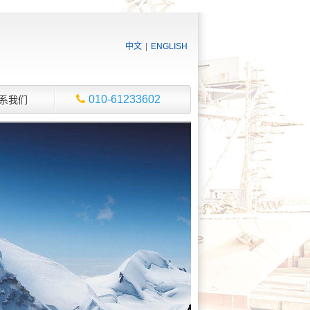
中文
|
ENGLISH
010-61233602
系我们