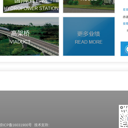
HYDROPOWER STATION
高架桥
VIADUCT
 京ICP备16031900号 技术支持：