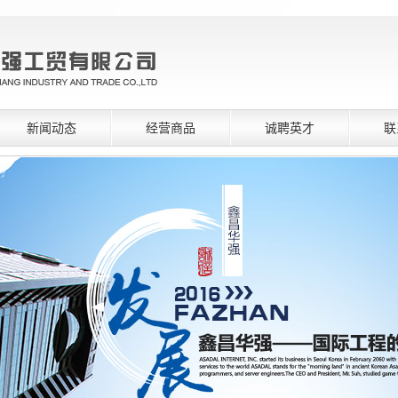
新闻动态
经营商品
诚聘英才
联