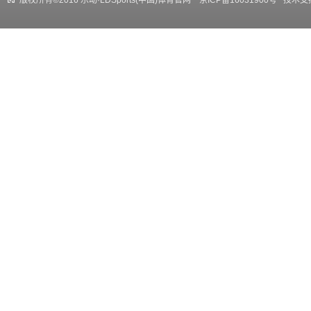
版权所有©2016 乐动·LDSports(中国)体育官网 京ICP备16031900号 技术