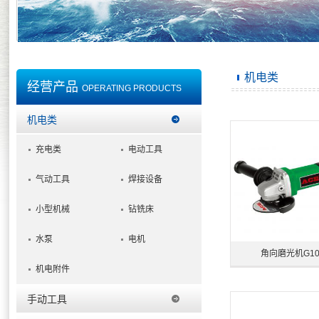
机电类
经营产品
OPERATING PRODUCTS
机电类
充电类
电动工具
气动工具
焊接设备
小型机械
钻铣床
水泵
电机
角向磨光机G10
机电附件
手动工具