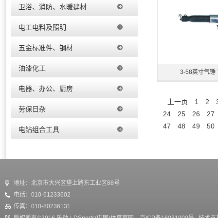
卫浴、消防、水暖建材
电工电料及照明
五金标准件、钢材
油漆化工
3-58英寸气锤 
电器、办公、厨房
上一页
1
2
劳保日杂
24
25
26
27
47
48
49
50
电钻组合工具
地址：北京市大兴区垡上路东工业区88号
电话：010-61233602
传真：010-80236131