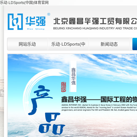
乐动·LDSports(中国)体育官网
网站乐动
乐动·LDSports(中
新闻动态
·LDSports(中国)体
国)体育官网
育官网