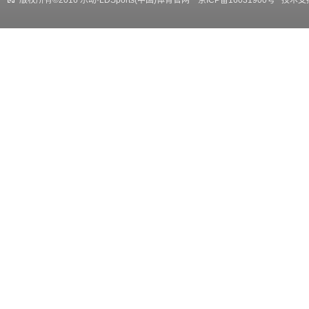
版权所有©2016 乐动·LDSports(中国)体育官网 京ICP备16031900号 技术