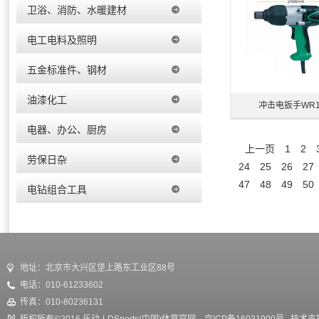
卫浴、消防、水暖建材
电工电料及照明
五金标准件、钢材
油漆化工
冲击电扳手WR1
电器、办公、厨房
上一页
1
2
劳保日杂
24
25
26
27
47
48
49
50
电钻组合工具
地址：北京市大兴区垡上路东工业区88号
电话：010-61233602
传真：010-80236131