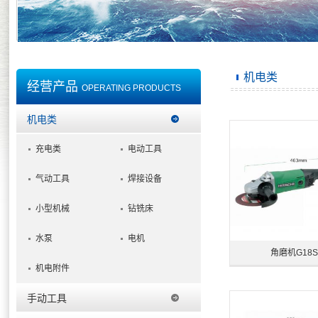
机电类
经营产品
OPERATING PRODUCTS
机电类
充电类
电动工具
气动工具
焊接设备
小型机械
钻铣床
水泵
电机
角磨机G18S
机电附件
手动工具