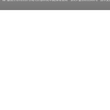
版权所有©2016 乐动·LDSports(中国)体育官网 京ICP备16031900号 技术