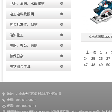
卫浴、消防、水暖建材
电工电料及照明
五金标准件、钢材
油漆化工
充电式圆锯GKS 18
电器、办公、厨房
上一页
1
2
劳保日杂
24
25
26
27
47
48
49
50
电钻组合工具
地址：北京市大兴区垡上路东工业区88号
电话：010-61233602
传真：010-80236131