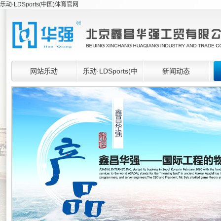
乐动·LDSports(中国)体育官网
网站乐动
乐动·LDSports(中
新闻动态
·LDSports(中国)体
国)体育官网
育官网