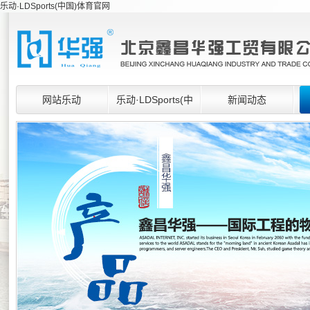
乐动·LDSports(中国)体育官网
网站乐动
乐动·LDSports(中
新闻动态
·LDSports(中国)体
国)体育官网
育官网