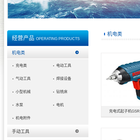
机电类
经营产品
OPERATING PRODUCTS
机电类
充电类
电动工具
气动工具
焊接设备
小型机械
钻铣床
水泵
电机
充电式起子机GSR 3.
机电附件
手动工具