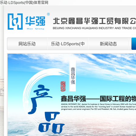
乐动·LDSports(中国)体育官网
网站乐动
乐动·LDSports(中
新闻动态
·LDSports(中国)体
国)体育官网
育官网