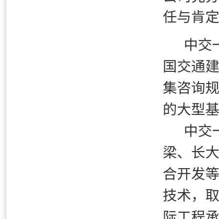
任与肯
中交
国交通
集咨询
的大型
中交
梁、长
合开发等
技术，
际工程