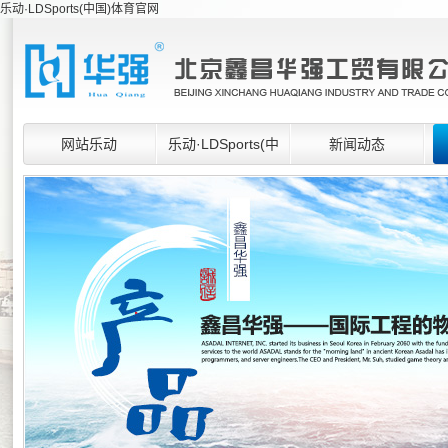
乐动·LDSports(中国)体育官网
网站乐动
乐动·LDSports(中
新闻动态
·LDSports(中国)体
国)体育官网
育官网