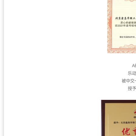
A
乐动·LD
被
中交
授予