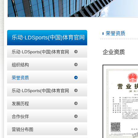
荣誉资质
乐动·LDSports(中国)体育官网
乐动·LDSports(中国)体育官网
企业资质
About us
组织结构
荣誉资质
乐动·LDSports(中国)体育官网
发展历程
合作伙伴
营销分布图