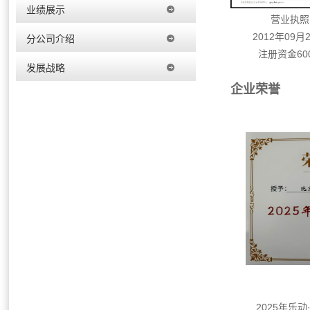
业绩展示
营业执照
2012年09月2
分公司介绍
注册资金600
发展战略
企业荣誉
2025年乐动·