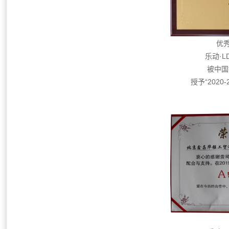
优
乐动·L
被中国铁建
授予“2020-2
A级