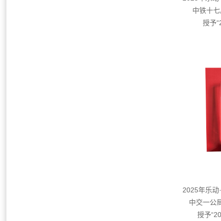
中铁十七
授予“
2025年
乐动·
中交一公
授予“
2