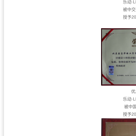
乐动·LDSpo
被
中交
授予2
优
乐动·LDSpo
被中国建筑
授予
2