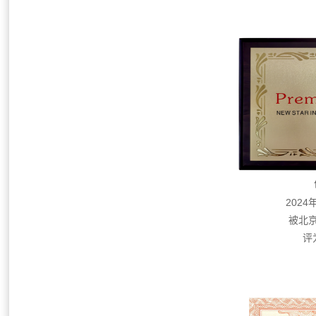
优
202
被
北
评