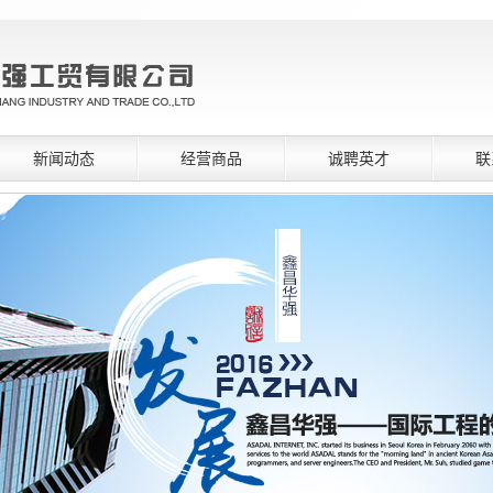
新闻动态
经营商品
诚聘英才
联