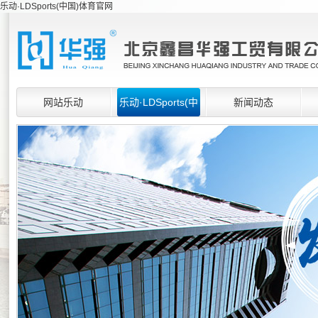
乐动·LDSports(中国)体育官网
网站乐动
乐动·LDSports(中
新闻动态
·LDSports(中国)体
国)体育官网
育官网