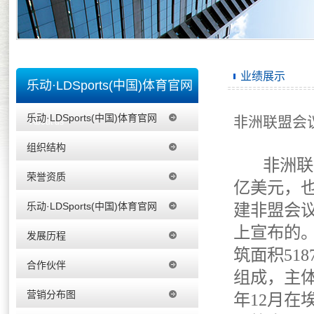
业绩展示
乐动·LDSports(中国)体育官网
乐动·LDSports(中国)体育官网
非洲联盟会
About us
组织结构
非洲联盟
荣誉资质
亿美元，
乐动·LDSports(中国)体育官网
建非盟会议
上宣布的。
发展历程
筑面积51
合作伙伴
组成，主体
营销分布图
年12月在